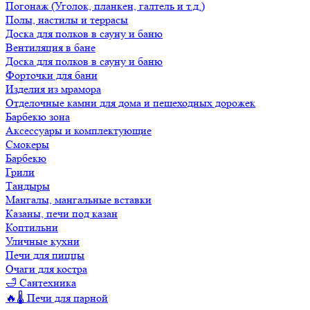
Погонаж (Уголок, планкен, галтель и т.д.)
Полы, настилы и террасы
Доска для полков в сауну и баню
Вентиляция в бане
Доска для полков в сауну и баню
Форточки для бани
Изделия из мрамора
Отделочные камни для дома и пешеходных дорожек
Барбекю зона
Аксессуары и комплектующие
Смокеры
Барбекю
Грили
Тандыры
Мангалы, мангальные вставки
Казаны, печи под казан
Коптильни
Уличные кухни
Печи для пиццы
Очаги для костра
🛁 Сантехника
🔥🌡️ Печи для парной