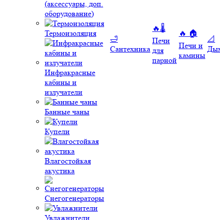
(аксессуары, доп.
оборудование)
🔥🌡️
Термоизоляция
🔥 🏠
🛁
📐
Печи
Печи и
Сантехника
Ды
для
камины
парной
Инфракрасные
кабины и
излучатели
Банные чаны
Купели
Влагостойкая
акустика
Снегогенераторы
Увлажнители