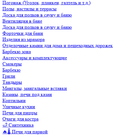
Погонаж (Уголок, планкен, галтель и т.д.)
Полы, настилы и террасы
Доска для полков в сауну и баню
Вентиляция в бане
Доска для полков в сауну и баню
Форточки для бани
Изделия из мрамора
Отделочные камни для дома и пешеходных дорожек
Барбекю зона
Аксессуары и комплектующие
Смокеры
Барбекю
Грили
Тандыры
Мангалы, мангальные вставки
Казаны, печи под казан
Коптильни
Уличные кухни
Печи для пиццы
Очаги для костра
🛁 Сантехника
🔥🌡️ Печи для парной