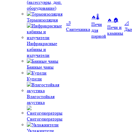
(аксессуары, доп.
оборудование)
🔥🌡️
Термоизоляция
🔥 🏠
🛁
📐
Печи
Печи и
Сантехника
Ды
для
камины
парной
Инфракрасные
кабины и
излучатели
Банные чаны
Купели
Влагостойкая
акустика
Снегогенераторы
Увлажнители