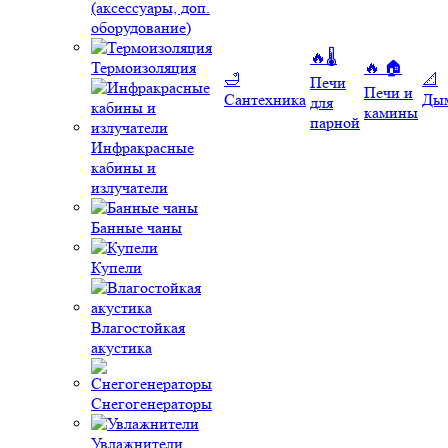
(аксессуары, доп.
оборудование)
🔥🌡️
Термоизоляция
🔥 🏠
🛁
📐
Печи
Печи и
Сантехника
Ды
для
камины
парной
Инфракрасные
кабины и
излучатели
Банные чаны
Купели
Влагостойкая
акустика
Снегогенераторы
Увлажнители