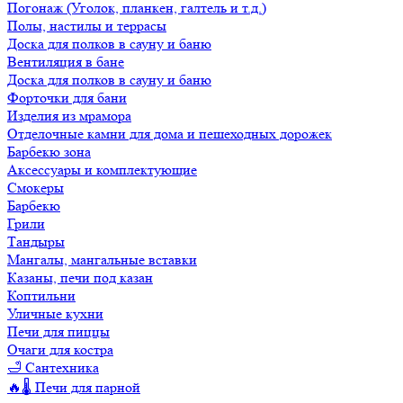
Погонаж (Уголок, планкен, галтель и т.д.)
Полы, настилы и террасы
Доска для полков в сауну и баню
Вентиляция в бане
Доска для полков в сауну и баню
Форточки для бани
Изделия из мрамора
Отделочные камни для дома и пешеходных дорожек
Барбекю зона
Аксессуары и комплектующие
Смокеры
Барбекю
Грили
Тандыры
Мангалы, мангальные вставки
Казаны, печи под казан
Коптильни
Уличные кухни
Печи для пиццы
Очаги для костра
🛁 Сантехника
🔥🌡️ Печи для парной