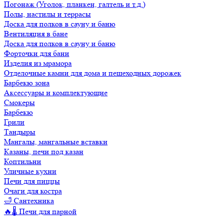
Погонаж (Уголок, планкен, галтель и т.д.)
Полы, настилы и террасы
Доска для полков в сауну и баню
Вентиляция в бане
Доска для полков в сауну и баню
Форточки для бани
Изделия из мрамора
Отделочные камни для дома и пешеходных дорожек
Барбекю зона
Аксессуары и комплектующие
Смокеры
Барбекю
Грили
Тандыры
Мангалы, мангальные вставки
Казаны, печи под казан
Коптильни
Уличные кухни
Печи для пиццы
Очаги для костра
🛁 Сантехника
🔥🌡️ Печи для парной