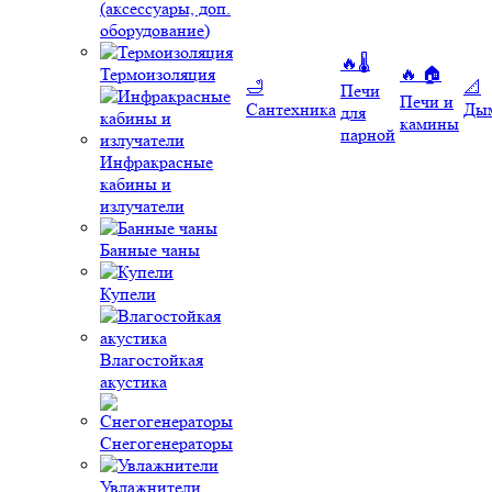
(аксессуары, доп.
оборудование)
🔥🌡️
Термоизоляция
🔥 🏠
🛁
📐
Печи
Печи и
Сантехника
Ды
для
камины
парной
Инфракрасные
кабины и
излучатели
Банные чаны
Купели
Влагостойкая
акустика
Снегогенераторы
Увлажнители