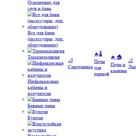
Освещение для
саун и бань
Все для бани
(аксессуары, доп.
оборудование)
🔥🌡️
Термоизоляция
🔥 🏠
🛁
📐
Печи
Печи и
Сантехника
Ды
для
камины
парной
Инфракрасные
кабины и
излучатели
Банные чаны
Купели
Влагостойкая