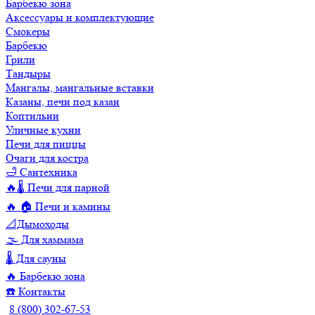
Барбекю зона
Аксессуары и комплектующие
Смокеры
Барбекю
Грили
Тандыры
Мангалы, мангальные вставки
Казаны, печи под казан
Коптильни
Уличные кухни
Печи для пиццы
Очаги для костра
🛁 Сантехника
🔥🌡️ Печи для парной
🔥 🏠 Печи и камины
📐Дымоходы
🌫️ Для хаммама
🌡️ Для сауны
🔥 Барбекю зона
☎️ Контакты
8 (800) 302-67-53