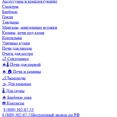
Аксессуары и комплектующие
Смокеры
Барбекю
Грили
Тандыры
Мангалы, мангальные вставки
Казаны, печи под казан
Коптильни
Уличные кухни
Печи для пиццы
Очаги для костра
🛁 Сантехника
🔥🌡️ Печи для парной
🔥 🏠 Печи и камины
📐Дымоходы
🌫️ Для хаммама
🌡️ Для сауны
🔥 Барбекю зона
☎️ Контакты
8 (800) 302-67-53
8 (800) 302-67-53
Бесплатный звонок по РФ