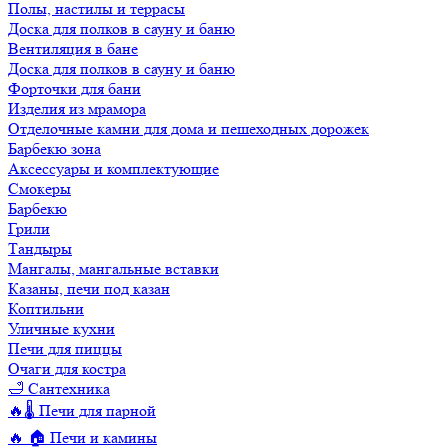
Полы, настилы и террасы
Доска для полков в сауну и баню
Вентиляция в бане
Доска для полков в сауну и баню
Форточки для бани
Изделия из мрамора
Отделочные камни для дома и пешеходных дорожек
Барбекю зона
Аксессуары и комплектующие
Смокеры
Барбекю
Грили
Тандыры
Мангалы, мангальные вставки
Казаны, печи под казан
Коптильни
Уличные кухни
Печи для пиццы
Очаги для костра
🛁 Сантехника
🔥🌡️ Печи для парной
🔥 🏠 Печи и камины