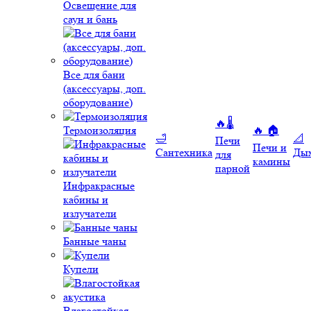
Освещение для
саун и бань
Все для бани
(аксессуары, доп.
оборудование)
🔥🌡️
Термоизоляция
🔥 🏠
🛁
📐
Печи
Печи и
Сантехника
Ды
для
камины
парной
Инфракрасные
кабины и
излучатели
Банные чаны
Купели
Влагостойкая