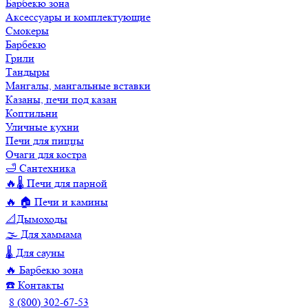
Барбекю зона
Аксессуары и комплектующие
Смокеры
Барбекю
Грили
Тандыры
Мангалы, мангальные вставки
Казаны, печи под казан
Коптильни
Уличные кухни
Печи для пиццы
Очаги для костра
🛁 Сантехника
🔥🌡️ Печи для парной
🔥 🏠 Печи и камины
📐Дымоходы
🌫️ Для хаммама
🌡️ Для сауны
🔥 Барбекю зона
☎️ Контакты
8 (800) 302-67-53