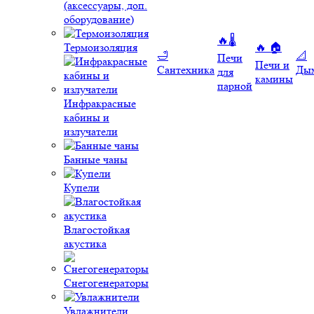
(аксессуары, доп.
оборудование)
🔥🌡️
Термоизоляция
🔥 🏠
🛁
📐
Печи
Печи и
Сантехника
Ды
для
камины
парной
Инфракрасные
кабины и
излучатели
Банные чаны
Купели
Влагостойкая
акустика
Снегогенераторы
Увлажнители