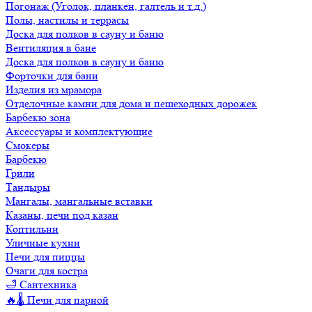
Погонаж (Уголок, планкен, галтель и т.д.)
Полы, настилы и террасы
Доска для полков в сауну и баню
Вентиляция в бане
Доска для полков в сауну и баню
Форточки для бани
Изделия из мрамора
Отделочные камни для дома и пешеходных дорожек
Барбекю зона
Аксессуары и комплектующие
Смокеры
Барбекю
Грили
Тандыры
Мангалы, мангальные вставки
Казаны, печи под казан
Коптильни
Уличные кухни
Печи для пиццы
Очаги для костра
🛁 Сантехника
🔥🌡️ Печи для парной