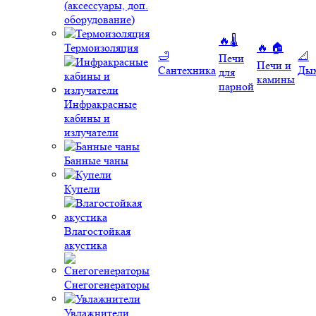
(аксессуары, доп.
оборудование)
🔥🌡️
Термоизоляция
🔥 🏠
🛁
📐
Печи
Печи и
Сантехника
Ды
для
камины
парной
Инфракрасные
кабины и
излучатели
Банные чаны
Купели
Влагостойкая
акустика
Снегогенераторы
Увлажнители