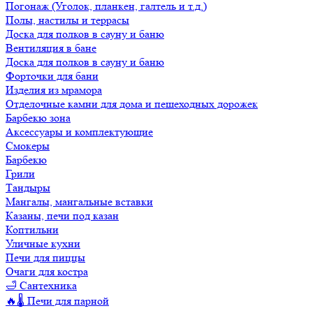
Погонаж (Уголок, планкен, галтель и т.д.)
Полы, настилы и террасы
Доска для полков в сауну и баню
Вентиляция в бане
Доска для полков в сауну и баню
Форточки для бани
Изделия из мрамора
Отделочные камни для дома и пешеходных дорожек
Барбекю зона
Аксессуары и комплектующие
Смокеры
Барбекю
Грили
Тандыры
Мангалы, мангальные вставки
Казаны, печи под казан
Коптильни
Уличные кухни
Печи для пиццы
Очаги для костра
🛁 Сантехника
🔥🌡️ Печи для парной