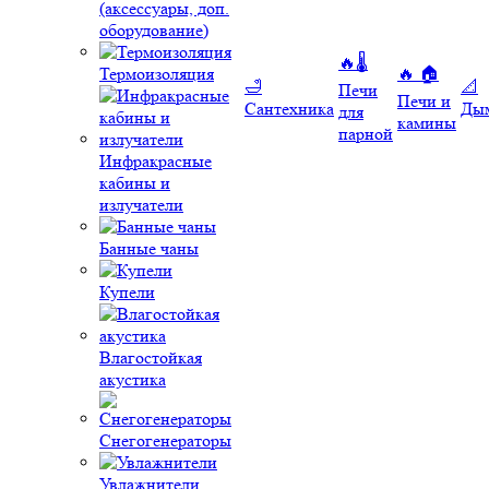
(аксессуары, доп.
оборудование)
🔥🌡️
Термоизоляция
🔥 🏠
🛁
📐
Печи
Печи и
Сантехника
Ды
для
камины
парной
Инфракрасные
кабины и
излучатели
Банные чаны
Купели
Влагостойкая
акустика
Снегогенераторы
Увлажнители