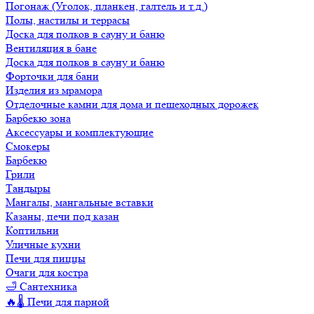
Погонаж (Уголок, планкен, галтель и т.д.)
Полы, настилы и террасы
Доска для полков в сауну и баню
Вентиляция в бане
Доска для полков в сауну и баню
Форточки для бани
Изделия из мрамора
Отделочные камни для дома и пешеходных дорожек
Барбекю зона
Аксессуары и комплектующие
Смокеры
Барбекю
Грили
Тандыры
Мангалы, мангальные вставки
Казаны, печи под казан
Коптильни
Уличные кухни
Печи для пиццы
Очаги для костра
🛁 Сантехника
🔥🌡️ Печи для парной