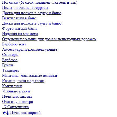
Погонаж (Уголок, планкен, галтель и т.д.)
Полы, настилы и террасы
Доска для полков в сауну и баню
Вентиляция в бане
Доска для полков в сауну и баню
Форточки для бани
Изделия из мрамора
Отделочные камни для дома и пешеходных дорожек
Барбекю зона
Аксессуары и комплектующие
Смокеры
Барбекю
Грили
Тандыры
Мангалы, мангальные вставки
Казаны, печи под казан
Коптильни
Уличные кухни
Печи для пиццы
Очаги для костра
🛁 Сантехника
🔥🌡️ Печи для парной