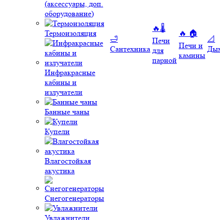
(аксессуары, доп.
оборудование)
🔥🌡️
Термоизоляция
🔥 🏠
🛁
📐
Печи
Печи и
Сантехника
Ды
для
камины
парной
Инфракрасные
кабины и
излучатели
Банные чаны
Купели
Влагостойкая
акустика
Снегогенераторы
Увлажнители