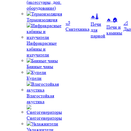
(аксессуары, доп.
оборудование)
🔥🌡️
Термоизоляция
🔥 🏠
🛁
📐
Печи
Печи и
Сантехника
Ды
для
камины
парной
Инфракрасные
кабины и
излучатели
Банные чаны
Купели
Влагостойкая
акустика
Снегогенераторы
Увлажнители