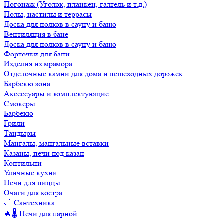
Погонаж (Уголок, планкен, галтель и т.д.)
Полы, настилы и террасы
Доска для полков в сауну и баню
Вентиляция в бане
Доска для полков в сауну и баню
Форточки для бани
Изделия из мрамора
Отделочные камни для дома и пешеходных дорожек
Барбекю зона
Аксессуары и комплектующие
Смокеры
Барбекю
Грили
Тандыры
Мангалы, мангальные вставки
Казаны, печи под казан
Коптильни
Уличные кухни
Печи для пиццы
Очаги для костра
🛁 Сантехника
🔥🌡️ Печи для парной