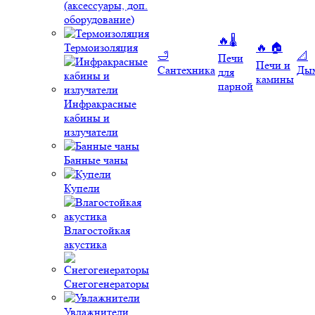
(аксессуары, доп.
оборудование)
🔥🌡️
Термоизоляция
🔥 🏠
🛁
📐
Печи
Печи и
Сантехника
Ды
для
камины
парной
Инфракрасные
кабины и
излучатели
Банные чаны
Купели
Влагостойкая
акустика
Снегогенераторы
Увлажнители