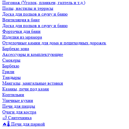
Погонаж (Уголок, планкен, галтель и т.д.)
Полы, настилы и террасы
Доска для полков в сауну и баню
Вентиляция в бане
Доска для полков в сауну и баню
Форточки для бани
Изделия из мрамора
Отделочные камни для дома и пешеходных дорожек
Барбекю зона
Аксессуары и комплектующие
Смокеры
Барбекю
Грили
Тандыры
Мангалы, мангальные вставки
Казаны, печи под казан
Коптильни
Уличные кухни
Печи для пиццы
Очаги для костра
🛁 Сантехника
🔥🌡️ Печи для парной