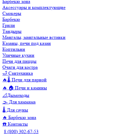
Барбекю зона
Аксессуары и комплектующие
Смокеры
Барбекю
Грили
Тандыры
Мангалы, мангальные вставки
Казаны, печи под казан
Коптильни
Уличные кухни
Печи для пиццы
Очаги для костра
🛁 Сантехника
🔥🌡️ Печи для парной
🔥 🏠 Печи и камины
📐Дымоходы
🌫️ Для хаммама
🌡️ Для сауны
🔥 Барбекю зона
☎️ Контакты
8 (800) 302-67-53