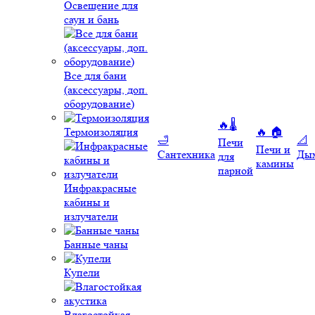
Освещение для
саун и бань
Все для бани
(аксессуары, доп.
оборудование)
🔥🌡️
Термоизоляция
🔥 🏠
🛁
📐
Печи
Печи и
Сантехника
Ды
для
камины
парной
Инфракрасные
кабины и
излучатели
Банные чаны
Купели
Влагостойкая