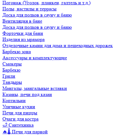
Погонаж (Уголок, планкен, галтель и т.д.)
Полы, настилы и террасы
Доска для полков в сауну и баню
Вентиляция в бане
Доска для полков в сауну и баню
Форточки для бани
Изделия из мрамора
Отделочные камни для дома и пешеходных дорожек
Барбекю зона
Аксессуары и комплектующие
Смокеры
Барбекю
Грили
Тандыры
Мангалы, мангальные вставки
Казаны, печи под казан
Коптильни
Уличные кухни
Печи для пиццы
Очаги для костра
🛁 Сантехника
🔥🌡️ Печи для парной