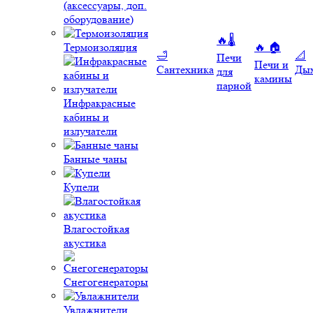
(аксессуары, доп.
оборудование)
🔥🌡️
Термоизоляция
🔥 🏠
🛁
📐
Печи
Печи и
Сантехника
Ды
для
камины
парной
Инфракрасные
кабины и
излучатели
Банные чаны
Купели
Влагостойкая
акустика
Снегогенераторы
Увлажнители