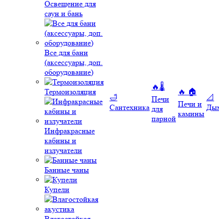
Освещение для
саун и бань
Все для бани
(аксессуары, доп.
оборудование)
🔥🌡️
Термоизоляция
🔥 🏠
🛁
📐
Печи
Печи и
Сантехника
Ды
для
камины
парной
Инфракрасные
кабины и
излучатели
Банные чаны
Купели
Влагостойкая