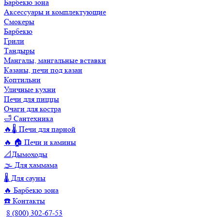
Барбекю зона
Аксессуары и комплектующие
Смокеры
Барбекю
Грили
Тандыры
Мангалы, мангальные вставки
Казаны, печи под казан
Коптильни
Уличные кухни
Печи для пиццы
Очаги для костра
🛁 Сантехника
🔥🌡️ Печи для парной
🔥 🏠 Печи и камины
📐Дымоходы
🌫️ Для хаммама
🌡️ Для сауны
🔥 Барбекю зона
☎️ Контакты
8 (800) 302-67-53