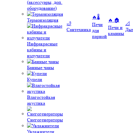
(аксессуары, доп.
оборудование)
🔥🌡️
Термоизоляция
🔥 🏠
🛁
📐
Печи
Печи и
Сантехника
Ды
для
камины
парной
Инфракрасные
кабины и
излучатели
Банные чаны
Купели
Влагостойкая
акустика
Снегогенераторы
Увлажнители