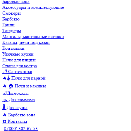
Барбекю зона
Аксессуары и комплектующие
Смокеры
Барбекю
Грили
Тандыры
Мангалы, мангальные вставки
Казаны, печи под казан
Коптильни
Уличные кухни
Печи для пиццы
Очаги для костра
🛁 Сантехника
🔥🌡️ Печи для парной
🔥 🏠 Печи и камины
📐Дымоходы
🌫️ Для хаммама
🌡️ Для сауны
🔥 Барбекю зона
☎️ Контакты
8 (800) 302-67-53