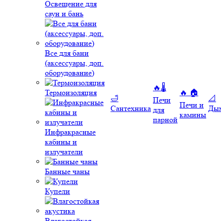
Освещение для
саун и бань
Все для бани
(аксессуары, доп.
оборудование)
🔥🌡️
Термоизоляция
🔥 🏠
🛁
📐
Печи
Печи и
Сантехника
Ды
для
камины
парной
Инфракрасные
кабины и
излучатели
Банные чаны
Купели
Влагостойкая