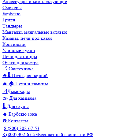
Аксессуары и комплектующие
Смокеры
Барбекю
Грили
Тандыры
Мангалы, мангальные вставки
Казаны, печи под казан
Коптильни
Уличные кухни
Печи для пиццы
Очаги для костра
🛁 Сантехника
🔥🌡️ Печи для парной
🔥 🏠 Печи и камины
📐Дымоходы
🌫️ Для хаммама
🌡️ Для сауны
🔥 Барбекю зона
☎️ Контакты
8 (800) 302-67-53
8 (800) 302-67-53
Бесплатный звонок по РФ