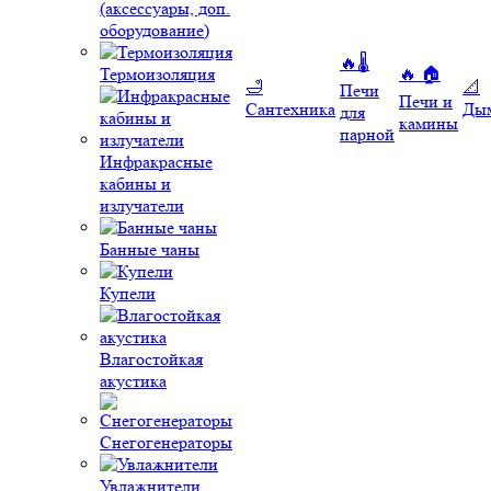
(аксессуары, доп.
оборудование)
🔥🌡️
Термоизоляция
🔥 🏠
🛁
📐
Печи
Печи и
Сантехника
Ды
для
камины
парной
Инфракрасные
кабины и
излучатели
Банные чаны
Купели
Влагостойкая
акустика
Снегогенераторы
Увлажнители