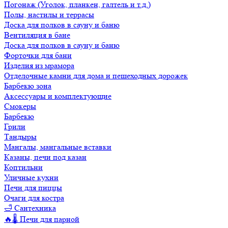
Погонаж (Уголок, планкен, галтель и т.д.)
Полы, настилы и террасы
Доска для полков в сауну и баню
Вентиляция в бане
Доска для полков в сауну и баню
Форточки для бани
Изделия из мрамора
Отделочные камни для дома и пешеходных дорожек
Барбекю зона
Аксессуары и комплектующие
Смокеры
Барбекю
Грили
Тандыры
Мангалы, мангальные вставки
Казаны, печи под казан
Коптильни
Уличные кухни
Печи для пиццы
Очаги для костра
🛁 Сантехника
🔥🌡️ Печи для парной