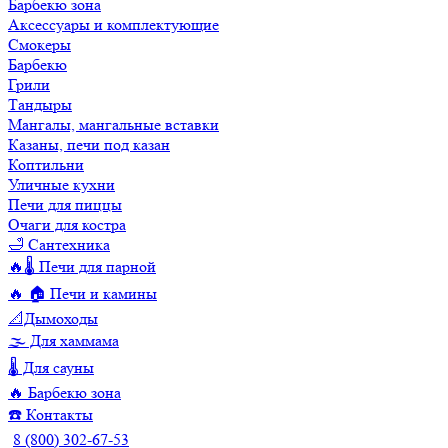
Барбекю зона
Аксессуары и комплектующие
Смокеры
Барбекю
Грили
Тандыры
Мангалы, мангальные вставки
Казаны, печи под казан
Коптильни
Уличные кухни
Печи для пиццы
Очаги для костра
🛁 Сантехника
🔥🌡️ Печи для парной
🔥 🏠 Печи и камины
📐Дымоходы
🌫️ Для хаммама
🌡️ Для сауны
🔥 Барбекю зона
☎️ Контакты
8 (800) 302-67-53