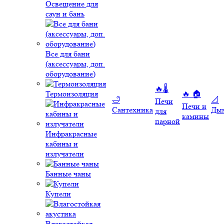
Освещение для
саун и бань
Все для бани
(аксессуары, доп.
оборудование)
🔥🌡️
Термоизоляция
🔥 🏠
🛁
📐
Печи
Печи и
Сантехника
Ды
для
камины
парной
Инфракрасные
кабины и
излучатели
Банные чаны
Купели
Влагостойкая