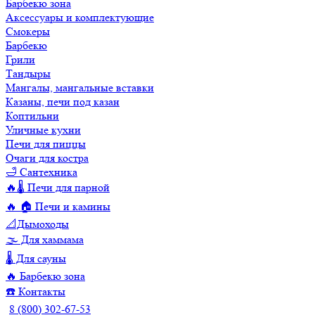
Барбекю зона
Аксессуары и комплектующие
Смокеры
Барбекю
Грили
Тандыры
Мангалы, мангальные вставки
Казаны, печи под казан
Коптильни
Уличные кухни
Печи для пиццы
Очаги для костра
🛁 Сантехника
🔥🌡️ Печи для парной
🔥 🏠 Печи и камины
📐Дымоходы
🌫️ Для хаммама
🌡️ Для сауны
🔥 Барбекю зона
☎️ Контакты
8 (800) 302-67-53