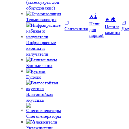
(аксессуары, доп.
оборудование)
🔥🌡️
Термоизоляция
🔥 🏠
🛁
📐
Печи
Печи и
Сантехника
Ды
для
камины
парной
Инфракрасные
кабины и
излучатели
Банные чаны
Купели
Влагостойкая
акустика
Снегогенераторы
Увлажнители