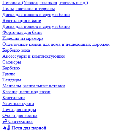
Погонаж (Уголок, планкен, галтель и т.д.)
Полы, настилы и террасы
Доска для полков в сауну и баню
Вентиляция в бане
Доска для полков в сауну и баню
Форточки для бани
Изделия из мрамора
Отделочные камни для дома и пешеходных дорожек
Барбекю зона
Аксессуары и комплектующие
Смокеры
Барбекю
Грили
Тандыры
Мангалы, мангальные вставки
Казаны, печи под казан
Коптильни
Уличные кухни
Печи для пиццы
Очаги для костра
🛁 Сантехника
🔥🌡️ Печи для парной