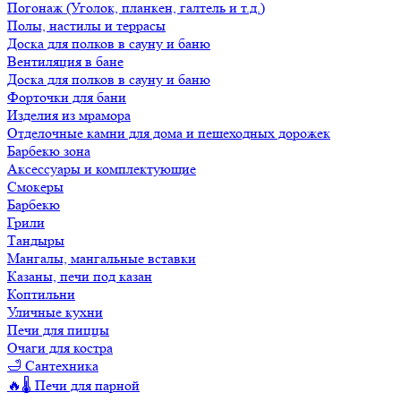
Погонаж (Уголок, планкен, галтель и т.д.)
Полы, настилы и террасы
Доска для полков в сауну и баню
Вентиляция в бане
Доска для полков в сауну и баню
Форточки для бани
Изделия из мрамора
Отделочные камни для дома и пешеходных дорожек
Барбекю зона
Аксессуары и комплектующие
Смокеры
Барбекю
Грили
Тандыры
Мангалы, мангальные вставки
Казаны, печи под казан
Коптильни
Уличные кухни
Печи для пиццы
Очаги для костра
🛁 Сантехника
🔥🌡️ Печи для парной