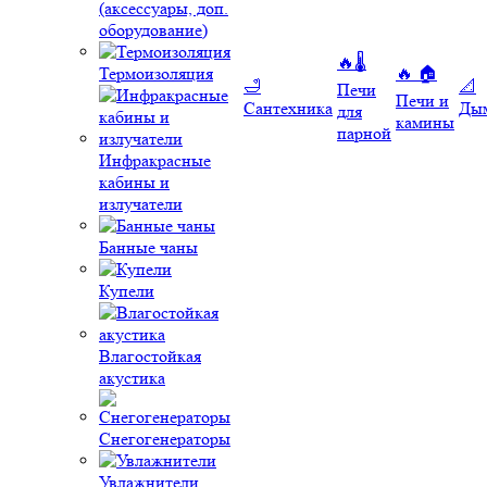
(аксессуары, доп.
оборудование)
🔥🌡️
Термоизоляция
🔥 🏠
🛁
📐
Печи
Печи и
Сантехника
Ды
для
камины
парной
Инфракрасные
кабины и
излучатели
Банные чаны
Купели
Влагостойкая
акустика
Снегогенераторы
Увлажнители