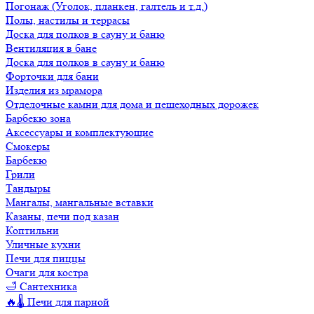
Погонаж (Уголок, планкен, галтель и т.д.)
Полы, настилы и террасы
Доска для полков в сауну и баню
Вентиляция в бане
Доска для полков в сауну и баню
Форточки для бани
Изделия из мрамора
Отделочные камни для дома и пешеходных дорожек
Барбекю зона
Аксессуары и комплектующие
Смокеры
Барбекю
Грили
Тандыры
Мангалы, мангальные вставки
Казаны, печи под казан
Коптильни
Уличные кухни
Печи для пиццы
Очаги для костра
🛁 Сантехника
🔥🌡️ Печи для парной