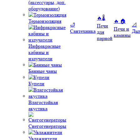
(аксессуары, доп.
оборудование)
🔥🌡️
Термоизоляция
🔥 🏠
🛁
📐
Печи
Печи и
Сантехника
Ды
для
камины
парной
Инфракрасные
кабины и
излучатели
Банные чаны
Купели
Влагостойкая
акустика
Снегогенераторы
Увлажнители