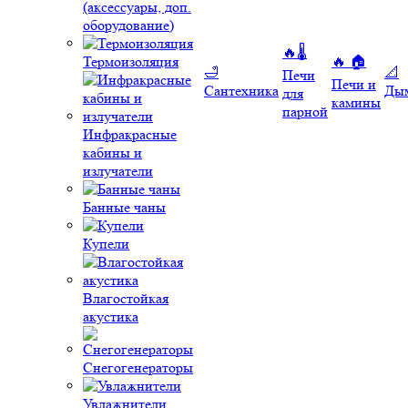
(аксессуары, доп.
оборудование)
🔥🌡️
Термоизоляция
🔥 🏠
🛁
📐
Печи
Печи и
Сантехника
Ды
для
камины
парной
Инфракрасные
кабины и
излучатели
Банные чаны
Купели
Влагостойкая
акустика
Снегогенераторы
Увлажнители