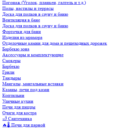
Погонаж (Уголок, планкен, галтель и т.д.)
Полы, настилы и террасы
Доска для полков в сауну и баню
Вентиляция в бане
Доска для полков в сауну и баню
Форточки для бани
Изделия из мрамора
Отделочные камни для дома и пешеходных дорожек
Барбекю зона
Аксессуары и комплектующие
Смокеры
Барбекю
Грили
Тандыры
Мангалы, мангальные вставки
Казаны, печи под казан
Коптильни
Уличные кухни
Печи для пиццы
Очаги для костра
🛁 Сантехника
🔥🌡️ Печи для парной