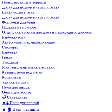
Полы, настилы и террасы
Доска для полков в сауну и баню
Вентиляция в бане
Доска для полков в сауну и баню
Форточки для бани
Изделия из мрамора
Отделочные камни для дома и пешеходных дорожек
Барбекю зона
Аксессуары и комплектующие
Смокеры
Барбекю
Грили
Тандыры
Мангалы, мангальные вставки
Казаны, печи под казан
Коптильни
Уличные кухни
Печи для пиццы
Очаги для костра
🛁 Сантехника
🔥🌡️ Печи для парной
🔥 🏠 Печи и камины