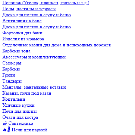
Погонаж (Уголок, планкен, галтель и т.д.)
Полы, настилы и террасы
Доска для полков в сауну и баню
Вентиляция в бане
Доска для полков в сауну и баню
Форточки для бани
Изделия из мрамора
Отделочные камни для дома и пешеходных дорожек
Барбекю зона
Аксессуары и комплектующие
Смокеры
Барбекю
Грили
Тандыры
Мангалы, мангальные вставки
Казаны, печи под казан
Коптильни
Уличные кухни
Печи для пиццы
Очаги для костра
🛁 Сантехника
🔥🌡️ Печи для парной