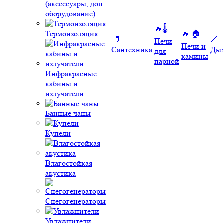
(аксессуары, доп.
оборудование)
🔥🌡️
Термоизоляция
🔥 🏠
🛁
📐
Печи
Печи и
Сантехника
Ды
для
камины
парной
Инфракрасные
кабины и
излучатели
Банные чаны
Купели
Влагостойкая
акустика
Снегогенераторы
Увлажнители