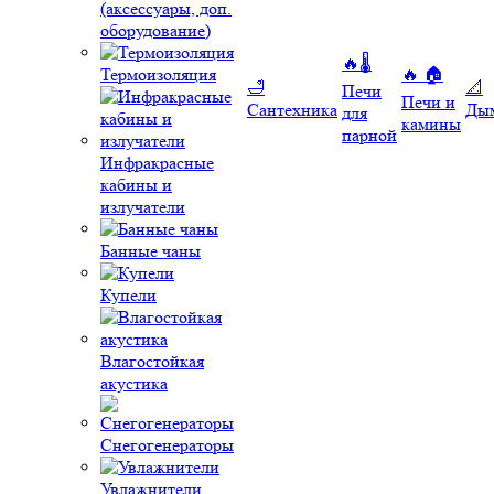
(аксессуары, доп.
оборудование)
🔥🌡️
Термоизоляция
🔥 🏠
🛁
📐
Печи
Печи и
Сантехника
Ды
для
камины
парной
Инфракрасные
кабины и
излучатели
Банные чаны
Купели
Влагостойкая
акустика
Снегогенераторы
Увлажнители