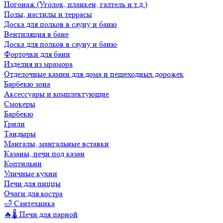
Погонаж (Уголок, планкен, галтель и т.д.)
Полы, настилы и террасы
Доска для полков в сауну и баню
Вентиляция в бане
Доска для полков в сауну и баню
Форточки для бани
Изделия из мрамора
Отделочные камни для дома и пешеходных дорожек
Барбекю зона
Аксессуары и комплектующие
Смокеры
Барбекю
Грили
Тандыры
Мангалы, мангальные вставки
Казаны, печи под казан
Коптильни
Уличные кухни
Печи для пиццы
Очаги для костра
🛁 Сантехника
🔥🌡️ Печи для парной