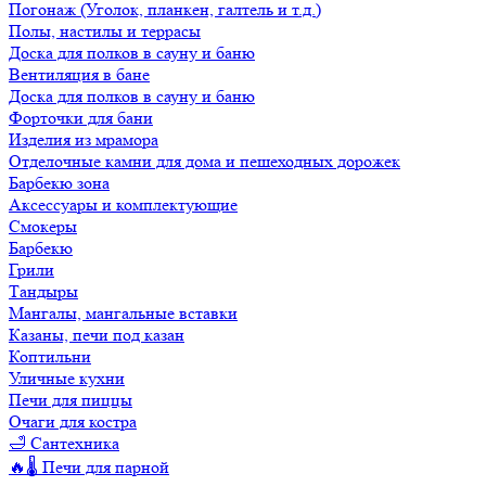
Погонаж (Уголок, планкен, галтель и т.д.)
Полы, настилы и террасы
Доска для полков в сауну и баню
Вентиляция в бане
Доска для полков в сауну и баню
Форточки для бани
Изделия из мрамора
Отделочные камни для дома и пешеходных дорожек
Барбекю зона
Аксессуары и комплектующие
Смокеры
Барбекю
Грили
Тандыры
Мангалы, мангальные вставки
Казаны, печи под казан
Коптильни
Уличные кухни
Печи для пиццы
Очаги для костра
🛁 Сантехника
🔥🌡️ Печи для парной