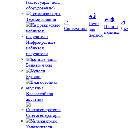
(аксессуары, доп.
оборудование)
🔥🌡️
Термоизоляция
🔥 🏠
🛁
📐
Печи
Печи и
Сантехника
Ды
для
камины
парной
Инфракрасные
кабины и
излучатели
Банные чаны
Купели
Влагостойкая
акустика
Снегогенераторы
Увлажнители