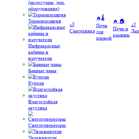
(аксессуары, доп.
оборудование)
🔥🌡️
Термоизоляция
🔥 🏠
🛁
📐
Печи
Печи и
Сантехника
Ды
для
камины
парной
Инфракрасные
кабины и
излучатели
Банные чаны
Купели
Влагостойкая
акустика
Снегогенераторы
Увлажнители