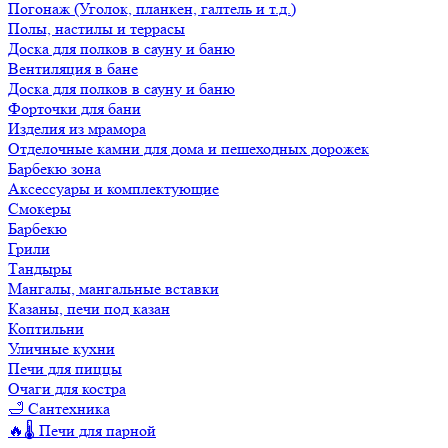
Погонаж (Уголок, планкен, галтель и т.д.)
Полы, настилы и террасы
Доска для полков в сауну и баню
Вентиляция в бане
Доска для полков в сауну и баню
Форточки для бани
Изделия из мрамора
Отделочные камни для дома и пешеходных дорожек
Барбекю зона
Аксессуары и комплектующие
Смокеры
Барбекю
Грили
Тандыры
Мангалы, мангальные вставки
Казаны, печи под казан
Коптильни
Уличные кухни
Печи для пиццы
Очаги для костра
🛁 Сантехника
🔥🌡️ Печи для парной