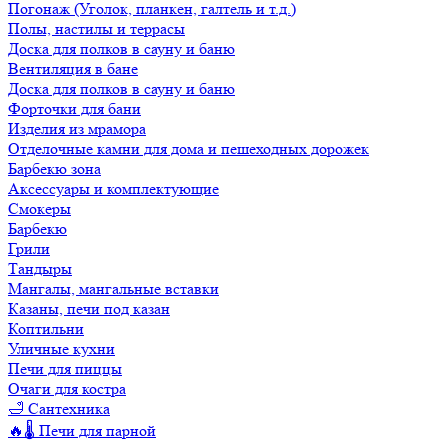
Погонаж (Уголок, планкен, галтель и т.д.)
Полы, настилы и террасы
Доска для полков в сауну и баню
Вентиляция в бане
Доска для полков в сауну и баню
Форточки для бани
Изделия из мрамора
Отделочные камни для дома и пешеходных дорожек
Барбекю зона
Аксессуары и комплектующие
Смокеры
Барбекю
Грили
Тандыры
Мангалы, мангальные вставки
Казаны, печи под казан
Коптильни
Уличные кухни
Печи для пиццы
Очаги для костра
🛁 Сантехника
🔥🌡️ Печи для парной