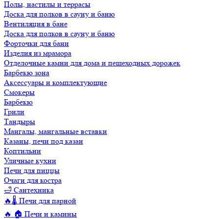
Полы, настилы и террасы
Доска для полков в сауну и баню
Вентиляция в бане
Доска для полков в сауну и баню
Форточки для бани
Изделия из мрамора
Отделочные камни для дома и пешеходных дорожек
Барбекю зона
Аксессуары и комплектующие
Смокеры
Барбекю
Грили
Тандыры
Мангалы, мангальные вставки
Казаны, печи под казан
Коптильни
Уличные кухни
Печи для пиццы
Очаги для костра
🛁 Сантехника
🔥🌡️ Печи для парной
🔥 🏠 Печи и камины