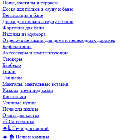
Полы, настилы и террасы
Доска для полков в сауну и баню
Вентиляция в бане
Доска для полков в сауну и баню
Форточки для бани
Изделия из мрамора
Отделочные камни для дома и пешеходных дорожек
Барбекю зона
Аксессуары и комплектующие
Смокеры
Барбекю
Грили
Тандыры
Мангалы, мангальные вставки
Казаны, печи под казан
Коптильни
Уличные кухни
Печи для пиццы
Очаги для костра
🛁 Сантехника
🔥🌡️ Печи для парной
🔥 🏠 Печи и камины