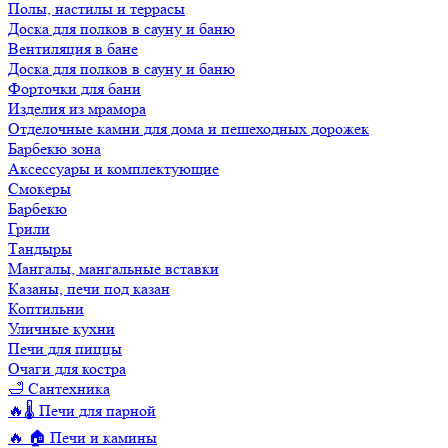
Полы, настилы и террасы
Доска для полков в сауну и баню
Вентиляция в бане
Доска для полков в сауну и баню
Форточки для бани
Изделия из мрамора
Отделочные камни для дома и пешеходных дорожек
Барбекю зона
Аксессуары и комплектующие
Смокеры
Барбекю
Грили
Тандыры
Мангалы, мангальные вставки
Казаны, печи под казан
Коптильни
Уличные кухни
Печи для пиццы
Очаги для костра
🛁 Сантехника
🔥🌡️ Печи для парной
🔥 🏠 Печи и камины