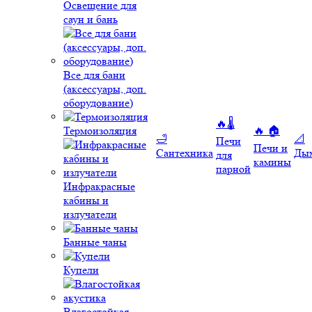
Освещение для
саун и бань
Все для бани
(аксессуары, доп.
оборудование)
🔥🌡️
Термоизоляция
🔥 🏠
🛁
📐
Печи
Печи и
Сантехника
Ды
для
камины
парной
Инфракрасные
кабины и
излучатели
Банные чаны
Купели
Влагостойкая