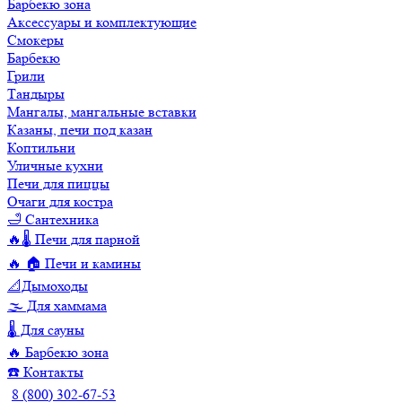
Барбекю зона
Аксессуары и комплектующие
Смокеры
Барбекю
Грили
Тандыры
Мангалы, мангальные вставки
Казаны, печи под казан
Коптильни
Уличные кухни
Печи для пиццы
Очаги для костра
🛁 Сантехника
🔥🌡️ Печи для парной
🔥 🏠 Печи и камины
📐Дымоходы
🌫️ Для хаммама
🌡️ Для сауны
🔥 Барбекю зона
☎️ Контакты
8 (800) 302-67-53