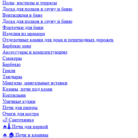
Полы, настилы и террасы
Доска для полков в сауну и баню
Вентиляция в бане
Доска для полков в сауну и баню
Форточки для бани
Изделия из мрамора
Отделочные камни для дома и пешеходных дорожек
Барбекю зона
Аксессуары и комплектующие
Смокеры
Барбекю
Грили
Тандыры
Мангалы, мангальные вставки
Казаны, печи под казан
Коптильни
Уличные кухни
Печи для пиццы
Очаги для костра
🛁 Сантехника
🔥🌡️ Печи для парной
🔥 🏠 Печи и камины