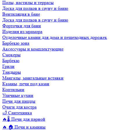
Полы, настилы и террасы
Доска для полков в сауну и баню
Вентиляция в бане
Доска для полков в сауну и баню
Форточки для бани
Изделия из мрамора
Отделочные камни для дома и пешеходных дорожек
Барбекю зона
Аксессуары и комплектующие
Смокеры
Барбекю
Грили
Тандыры
Мангалы, мангальные вставки
Казаны, печи под казан
Коптильни
Уличные кухни
Печи для пиццы
Очаги для костра
🛁 Сантехника
🔥🌡️ Печи для парной
🔥 🏠 Печи и камины