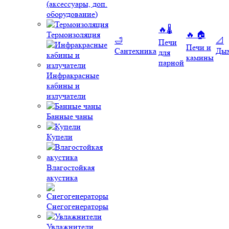
(аксессуары, доп.
оборудование)
🔥🌡️
Термоизоляция
🔥 🏠
🛁
📐
Печи
Печи и
Сантехника
Ды
для
камины
парной
Инфракрасные
кабины и
излучатели
Банные чаны
Купели
Влагостойкая
акустика
Снегогенераторы
Увлажнители