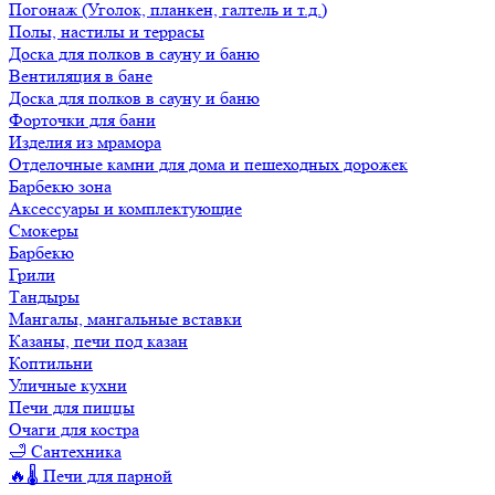
Погонаж (Уголок, планкен, галтель и т.д.)
Полы, настилы и террасы
Доска для полков в сауну и баню
Вентиляция в бане
Доска для полков в сауну и баню
Форточки для бани
Изделия из мрамора
Отделочные камни для дома и пешеходных дорожек
Барбекю зона
Аксессуары и комплектующие
Смокеры
Барбекю
Грили
Тандыры
Мангалы, мангальные вставки
Казаны, печи под казан
Коптильни
Уличные кухни
Печи для пиццы
Очаги для костра
🛁 Сантехника
🔥🌡️ Печи для парной