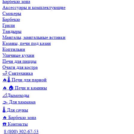
Барбекю зона
Аксессуары и комплектующие
Смокеры
Барбекю
Грили
Тандыры
Мангалы, мангальные вставки
Казаны, печи под казан
Коптильни
Уличные кухни
Печи для пиццы
Очаги для костра
🛁 Сантехника
🔥🌡️ Печи для парной
🔥 🏠 Печи и камины
📐Дымоходы
🌫️ Для хаммама
🌡️ Для сауны
🔥 Барбекю зона
☎️ Контакты
8 (800) 302-67-53