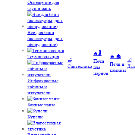
Освещение для
саун и бань
Все для бани
(аксессуары, доп.
оборудование)
🔥🌡️
Термоизоляция
🔥 🏠
🛁
📐
Печи
Печи и
Сантехника
Ды
для
камины
парной
Инфракрасные
кабины и
излучатели
Банные чаны
Купели
Влагостойкая