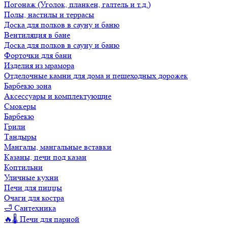
Погонаж (Уголок, планкен, галтель и т.д.)
Полы, настилы и террасы
Доска для полков в сауну и баню
Вентиляция в бане
Доска для полков в сауну и баню
Форточки для бани
Изделия из мрамора
Отделочные камни для дома и пешеходных дорожек
Барбекю зона
Аксессуары и комплектующие
Смокеры
Барбекю
Грили
Тандыры
Мангалы, мангальные вставки
Казаны, печи под казан
Коптильни
Уличные кухни
Печи для пиццы
Очаги для костра
🛁 Сантехника
🔥🌡️ Печи для парной