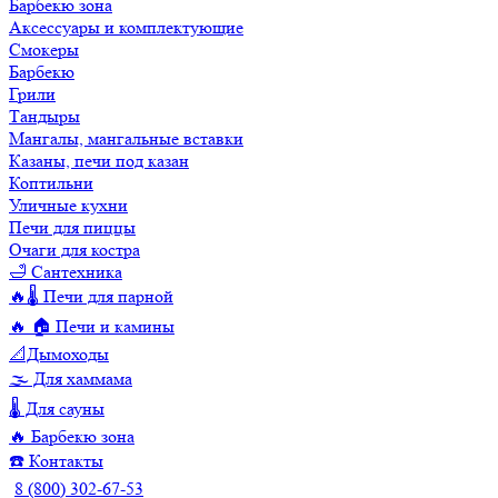
Барбекю зона
Аксессуары и комплектующие
Смокеры
Барбекю
Грили
Тандыры
Мангалы, мангальные вставки
Казаны, печи под казан
Коптильни
Уличные кухни
Печи для пиццы
Очаги для костра
🛁 Сантехника
🔥🌡️ Печи для парной
🔥 🏠 Печи и камины
📐Дымоходы
🌫️ Для хаммама
🌡️ Для сауны
🔥 Барбекю зона
☎️ Контакты
8 (800) 302-67-53