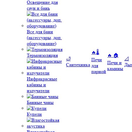
Освещение для
саун и бань
Все для бани
(аксессуары, доп.
оборудование)
🔥🌡️
Термоизоляция
🔥 🏠
🛁
📐
Печи
Печи и
Сантехника
Ды
для
камины
парной
Инфракрасные
кабины и
излучатели
Банные чаны
Купели
Влагостойкая