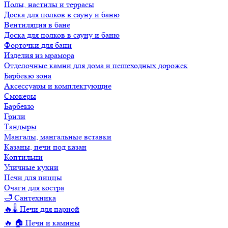
Полы, настилы и террасы
Доска для полков в сауну и баню
Вентиляция в бане
Доска для полков в сауну и баню
Форточки для бани
Изделия из мрамора
Отделочные камни для дома и пешеходных дорожек
Барбекю зона
Аксессуары и комплектующие
Смокеры
Барбекю
Грили
Тандыры
Мангалы, мангальные вставки
Казаны, печи под казан
Коптильни
Уличные кухни
Печи для пиццы
Очаги для костра
🛁 Сантехника
🔥🌡️ Печи для парной
🔥 🏠 Печи и камины