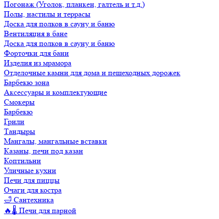
Погонаж (Уголок, планкен, галтель и т.д.)
Полы, настилы и террасы
Доска для полков в сауну и баню
Вентиляция в бане
Доска для полков в сауну и баню
Форточки для бани
Изделия из мрамора
Отделочные камни для дома и пешеходных дорожек
Барбекю зона
Аксессуары и комплектующие
Смокеры
Барбекю
Грили
Тандыры
Мангалы, мангальные вставки
Казаны, печи под казан
Коптильни
Уличные кухни
Печи для пиццы
Очаги для костра
🛁 Сантехника
🔥🌡️ Печи для парной