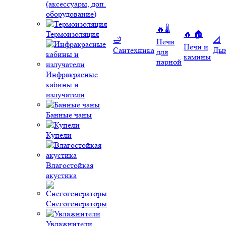
(аксессуары, доп.
оборудование)
🔥🌡️
Термоизоляция
🔥 🏠
🛁
📐
Печи
Печи и
Сантехника
Ды
для
камины
парной
Инфракрасные
кабины и
излучатели
Банные чаны
Купели
Влагостойкая
акустика
Снегогенераторы
Увлажнители