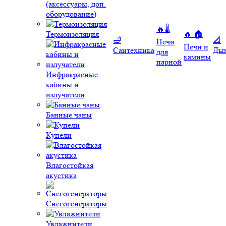
(аксессуары, доп.
оборудование)
🔥🌡️
Термоизоляция
🔥 🏠
🛁
📐
Печи
Печи и
Сантехника
Ды
для
камины
парной
Инфракрасные
кабины и
излучатели
Банные чаны
Купели
Влагостойкая
акустика
Снегогенераторы
Увлажнители