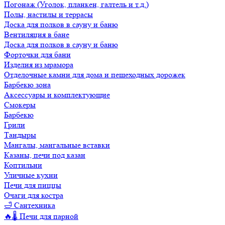
Погонаж (Уголок, планкен, галтель и т.д.)
Полы, настилы и террасы
Доска для полков в сауну и баню
Вентиляция в бане
Доска для полков в сауну и баню
Форточки для бани
Изделия из мрамора
Отделочные камни для дома и пешеходных дорожек
Барбекю зона
Аксессуары и комплектующие
Смокеры
Барбекю
Грили
Тандыры
Мангалы, мангальные вставки
Казаны, печи под казан
Коптильни
Уличные кухни
Печи для пиццы
Очаги для костра
🛁 Сантехника
🔥🌡️ Печи для парной