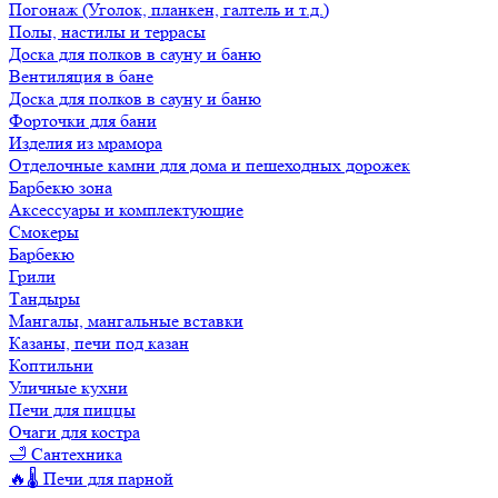
Погонаж (Уголок, планкен, галтель и т.д.)
Полы, настилы и террасы
Доска для полков в сауну и баню
Вентиляция в бане
Доска для полков в сауну и баню
Форточки для бани
Изделия из мрамора
Отделочные камни для дома и пешеходных дорожек
Барбекю зона
Аксессуары и комплектующие
Смокеры
Барбекю
Грили
Тандыры
Мангалы, мангальные вставки
Казаны, печи под казан
Коптильни
Уличные кухни
Печи для пиццы
Очаги для костра
🛁 Сантехника
🔥🌡️ Печи для парной