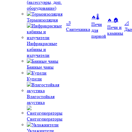
(аксессуары, доп.
оборудование)
🔥🌡️
Термоизоляция
🔥 🏠
🛁
📐
Печи
Печи и
Сантехника
Ды
для
камины
парной
Инфракрасные
кабины и
излучатели
Банные чаны
Купели
Влагостойкая
акустика
Снегогенераторы
Увлажнители