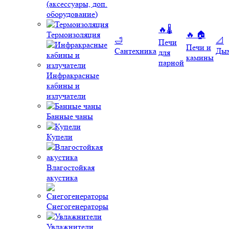
(аксессуары, доп.
оборудование)
🔥🌡️
Термоизоляция
🔥 🏠
🛁
📐
Печи
Печи и
Сантехника
Ды
для
камины
парной
Инфракрасные
кабины и
излучатели
Банные чаны
Купели
Влагостойкая
акустика
Снегогенераторы
Увлажнители