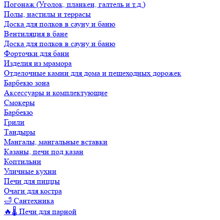
Погонаж (Уголок, планкен, галтель и т.д.)
Полы, настилы и террасы
Доска для полков в сауну и баню
Вентиляция в бане
Доска для полков в сауну и баню
Форточки для бани
Изделия из мрамора
Отделочные камни для дома и пешеходных дорожек
Барбекю зона
Аксессуары и комплектующие
Смокеры
Барбекю
Грили
Тандыры
Мангалы, мангальные вставки
Казаны, печи под казан
Коптильни
Уличные кухни
Печи для пиццы
Очаги для костра
🛁 Сантехника
🔥🌡️ Печи для парной