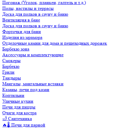
Погонаж (Уголок, планкен, галтель и т.д.)
Полы, настилы и террасы
Доска для полков в сауну и баню
Вентиляция в бане
Доска для полков в сауну и баню
Форточки для бани
Изделия из мрамора
Отделочные камни для дома и пешеходных дорожек
Барбекю зона
Аксессуары и комплектующие
Смокеры
Барбекю
Грили
Тандыры
Мангалы, мангальные вставки
Казаны, печи под казан
Коптильни
Уличные кухни
Печи для пиццы
Очаги для костра
🛁 Сантехника
🔥🌡️ Печи для парной