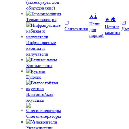
(аксессуары, доп.
оборудование)
🔥🌡️
Термоизоляция
🔥 🏠
🛁
📐
Печи
Печи и
Сантехника
Ды
для
камины
парной
Инфракрасные
кабины и
излучатели
Банные чаны
Купели
Влагостойкая
акустика
Снегогенераторы
Увлажнители