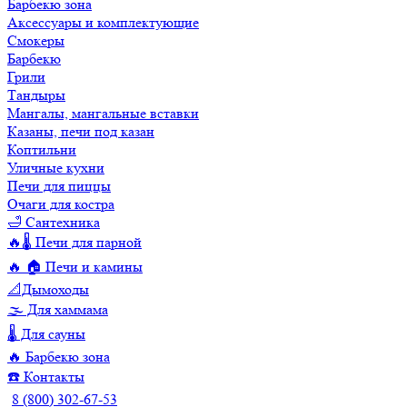
Барбекю зона
Аксессуары и комплектующие
Смокеры
Барбекю
Грили
Тандыры
Мангалы, мангальные вставки
Казаны, печи под казан
Коптильни
Уличные кухни
Печи для пиццы
Очаги для костра
🛁 Сантехника
🔥🌡️ Печи для парной
🔥 🏠 Печи и камины
📐Дымоходы
🌫️ Для хаммама
🌡️ Для сауны
🔥 Барбекю зона
☎️ Контакты
8 (800) 302-67-53