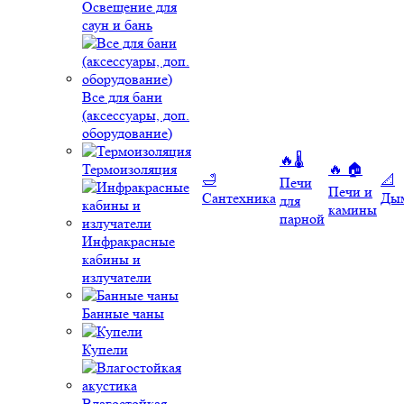
Освещение для
саун и бань
Все для бани
(аксессуары, доп.
оборудование)
🔥🌡️
Термоизоляция
🔥 🏠
🛁
📐
Печи
Печи и
Сантехника
Ды
для
камины
парной
Инфракрасные
кабины и
излучатели
Банные чаны
Купели
Влагостойкая